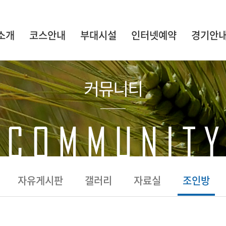
소개
코스안내
부대시설
인터넷예약
경기안
커뮤니티
자유게시판
갤러리
자료실
조인방